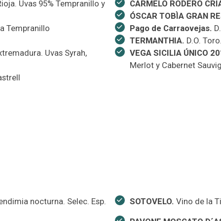
Rioja. Uvas 95% Tempranillo y
CARMELO RODERO CRI
ÓSCAR TOBÌA GRAN R
va Tempranillo
Pago de Carraovejas.
D.
TERMANTHIA.
D.O. Toro
Extremadura. Uvas Syrah,
VEGA SICILI
Merlot y Cabernet Sauvi
strell
ndimia nocturna. Selec. Esp.
SOTOVELO.
Vino de la T